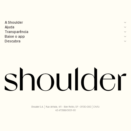
A Shoulder
Ajuda
Transparência
Baixe o app
Descubra
Shoulder S.A. | Rua Anhaia, 411 - Bom Retiro, SP - 01130-000 | CNPJ:
43.470566/0001-90