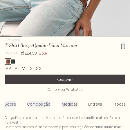
012614021001
T-Shirt Boxy Algodão Pima Marrom
R$ 224,99
-25%
R$ 299,00
PP
P
M
G
GG
Comprar
Compre por WhatsApp
Sobre
Composição
Medidas
Entrega
Trocas
O algodão pima é uma matéria-prima única, que traz muito mais conforto na
hora vestir.
Com fibras maiores, é macio e deixa a pele respirar, além de durar muito mais.