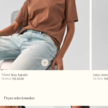
T-Shirt Boxy Algodão
Calça Jeans
R$ 224,99
R$ 
R$ 299,00
R$ 499,00
Peças selecionadas