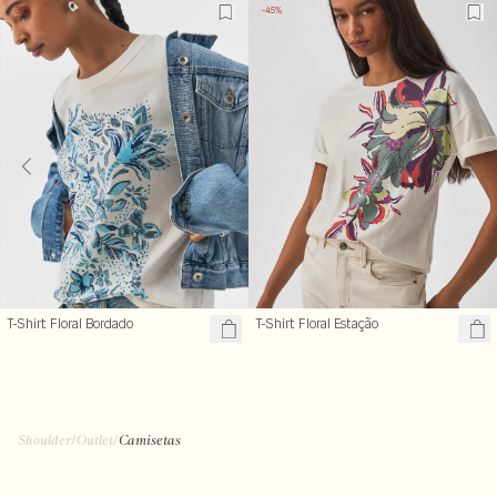
-35%
-45%
T-Shirt Floral Estação
T-Shirt Floral Bordado
Shoulder
/
Outlet
/
Camisetas