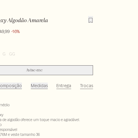
oxy Algodão Amarela
49,99
-16%
G
GG
Avise-me
omposição
Medidas
Entrega
Trocas
médio
xy
a de algodão oferece um toque macio e agradável.
o
responsável
,76M e veste tamanho 36