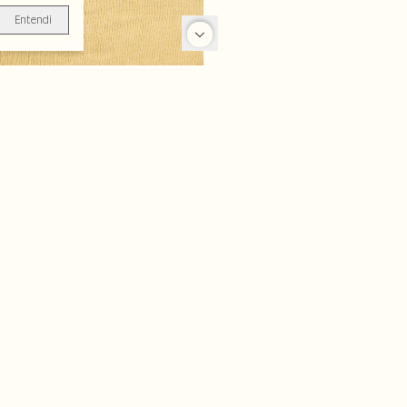
Entendi
-35%
-50%