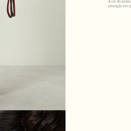
A cor do produ
alteração em d
100% algodao