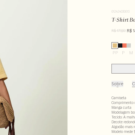
012424030013
T-Shirt B
R$ 1
R$ 179,00
PP
P
M
Sobre
C
Camiseta
Comprimento 
Manga curta
Modelagem bo
Tecido: A malh
Decote redond
Algodão mais 
Modelo mede 1