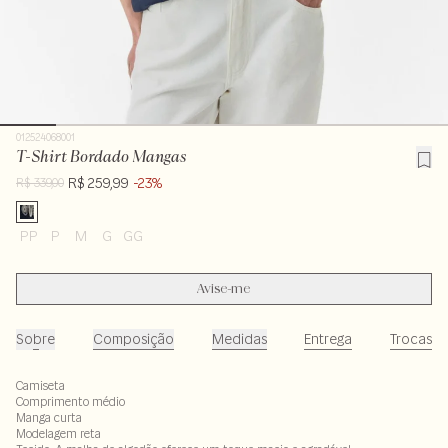
012524068001
T-Shirt Bordado Mangas
R$ 259,99
-23%
R$ 339,00
PP
P
M
G
GG
Avise-me
Sobre
Composição
Medidas
Entrega
Trocas
Camiseta
Comprimento médio
Manga curta
Modelagem reta