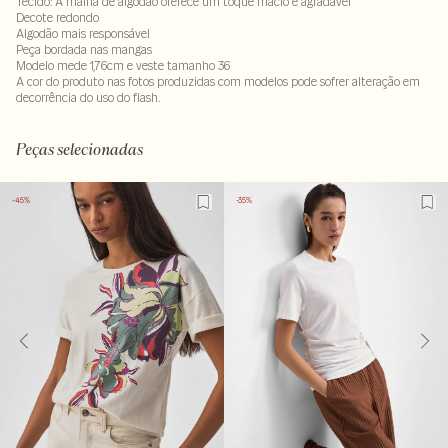
Tecido: A malha de algodão oferece um toque macio e agradável
Decote redondo
Algodão mais responsável
Peça bordada nas mangas
Modelo mede 1,76cm e veste tamanho 36
A cor do produto nas fotos produzidas com modelos pode sofrer alteração em
decorrência do uso do flash.
100% algodão
Peças selecionadas
-45%
-35%