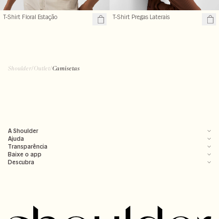
T-Shirt Floral Estação
T-Shirt Pregas Laterais
Shoulder
/
Outlet
/
Camisetas
A Shoulder
Ajuda
Transparência
Baixe o app
Descubra