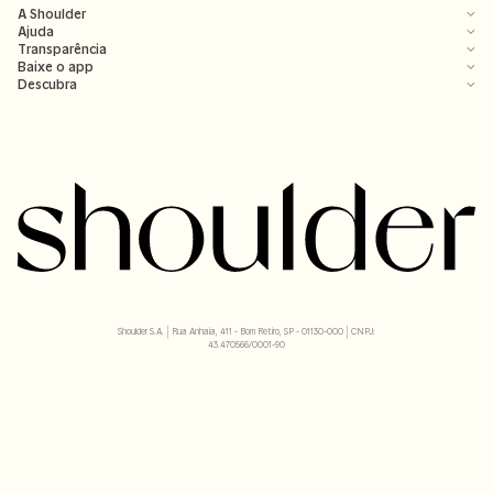
A Shoulder
Ajuda
Transparência
Baixe o app
Descubra
Shoulder S.A. | Rua Anhaia, 411 - Bom Retiro, SP - 01130-000 | CNPJ:
43.470566/0001-90