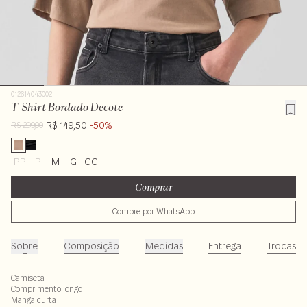
012614043002
T-Shirt Bordado Decote
R$ 149,50
-50%
R$ 299,00
PP
P
M
G
GG
Comprar
Compre por WhatsApp
Sobre
Composição
Medidas
Entrega
Trocas
Camiseta
Comprimento longo
Manga curta