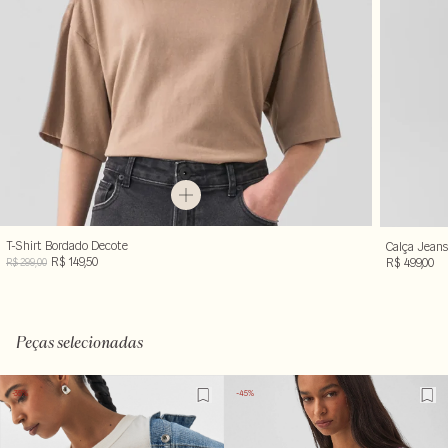
T-Shirt Bordado Decote
Calça Jeans
R$ 149,50
R$ 499,00
R$ 299,00
Peças selecionadas
-35%
-45%