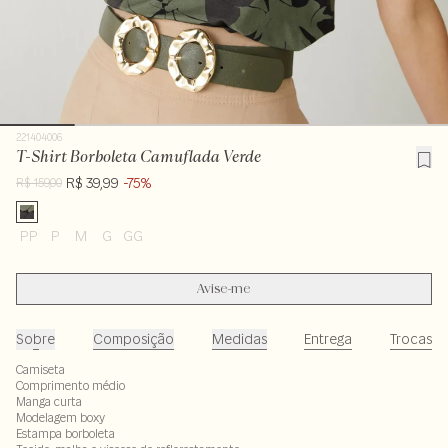
221404006
T-Shirt Borboleta Camuflada Verde
R$ 39,99
-75%
R$ 159,00
PP
P
M
G
GG
Avise-me
Sobre
Composição
Medidas
Entrega
Trocas
Camiseta
Comprimento médio
Manga curta
Modelagem boxy
Estampa borboleta