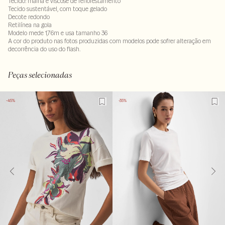
Tecido: malha e viscose de reflorestamento
Tecido sustentável, com toque gelado
Decote redondo
Retilínea na gola
Modelo mede 1,76m e usa tamanho 36
A cor do produto nas fotos produzidas com modelos pode sofrer alteração em
decorrência do uso do flash.
96% viscose : 4% elastano
LAV30S-ALVX-SECX-SECH2S-PAS1-LIMX
Peças selecionadas
-45%
-35%