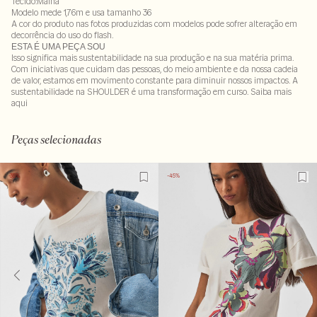
Tecido:Malha
Modelo mede 1,76m e usa tamanho 36
A cor do produto nas fotos produzidas com modelos pode sofrer alteração em
decorrência do uso do flash.
ESTA É UMA PEÇA SOU
Isso significa mais sustentabilidade na sua produção e na sua matéria prima.
Com iniciativas que cuidam das pessoas, do meio ambiente e da nossa cadeia
de valor, estamos em movimento constante para diminuir nossos impactos. A
sustentabilidade na SHOULDER é uma transformação em curso. Saiba mais
aqui
76% viscose : 24% linho
LAVM-ALVX-SECX-SECV1S-PAS1-LIMX-LIMWS
Peças selecionadas
-35%
-45%