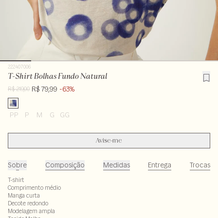
222407006
T-Shirt Bolhas Fundo Natural
R$ 79,99
-63%
R$ 219,00
PP
P
M
G
GG
Avise-me
Sobre
Composição
Medidas
Entrega
Trocas
T-shirt
Comprimento médio
Manga curta
Decote redondo
Modelagem ampla