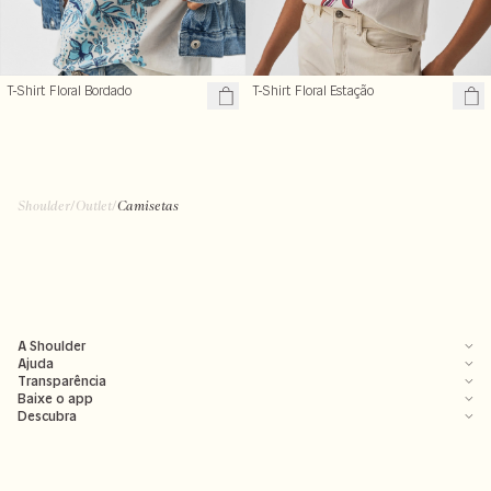
T-Shirt Floral Estação
T-Shirt Floral Bordado
Shoulder
/
Outlet
/
Camisetas
A Shoulder
Ajuda
Transparência
Baixe o app
Descubra