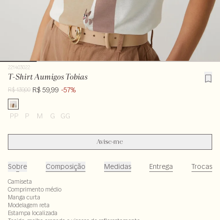
221403022
T-Shirt Aumigos Tobias
R$ 59,99
-57%
R$ 139,00
PP
P
M
G
GG
Avise-me
Sobre
Composição
Medidas
Entrega
Trocas
Camiseta
Comprimento médio
Manga curta
Modelagem reta
Estampa localizada