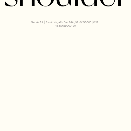
Shoulder S.A. | Rua Anhaia, 411 - Bom Retiro, SP - 01130-000 | CNPJ:
43.470566/0001-90