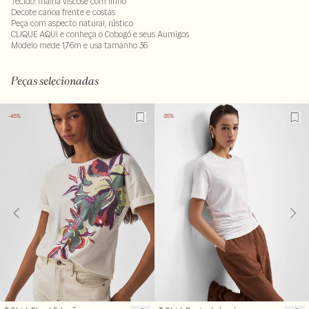
Tecido: malha viscose com linho
Decote canoa frente e costas
Peça com aspecto natural, rústico
CLIQUE AQUI e conheça o Cobogó e seus Aumigos
Modelo mede 1,76m e usa tamanho 36
60% viscose : 40% linho . Não passar a decoracao . Não deixar de molho
LAVM-ALVX-SECX-SECV1S-PAS1-LIMWS
Peças selecionadas
-45%
-35%