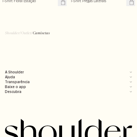
T-Shirt Floral Estação
T-Shirt Pregas Laterais
Shoulder
/
Outlet
/
Camisetas
A Shoulder
Ajuda
Transparência
Baixe o app
Descubra