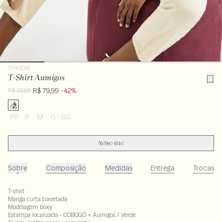
211403008
T-Shirt Aumigos
R$ 79,99
-42%
R$ 139,00
PP
P
M
G
GG
Avise-me
Sobre
Composição
Medidas
Entrega
Trocas
T-shirt
Manga curta travetada
Modelagem boxy
Estampa localizada - COBOGÓ + Aumigos / Verde