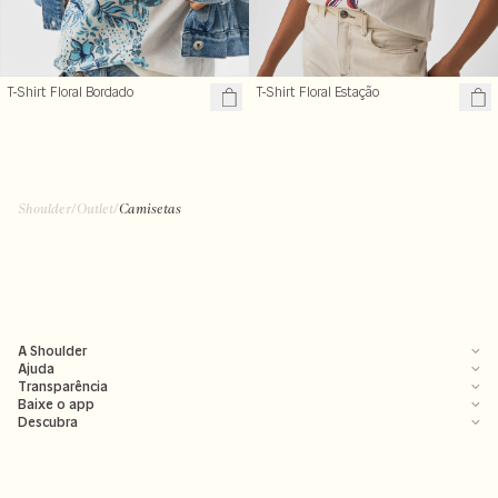
T-Shirt Floral Estação
T-Shirt Floral Bordado
Shoulder
/
Outlet
/
Camisetas
A Shoulder
Ajuda
Transparência
Baixe o app
Descubra