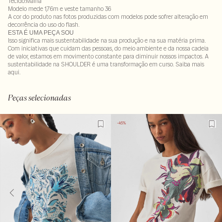
Tecido:Malha
Modelo mede 1,76m e veste tamanho 36
A cor do produto nas fotos produzidas com modelos pode sofrer alteração em
decorrência do uso do flash.
ESTA É UMA PEÇA SOU
Isso significa mais sustentabilidade na sua produção e na sua matéria prima.
Com iniciativas que cuidam das pessoas, do meio ambiente e da nossa cadeia
de valor, estamos em movimento constante para diminuir nossos impactos. A
sustentabilidade na SHOULDER é uma transformação em curso. Saiba mais
aqui
.
100% algodão
LAVM-ALVX-SECX-SECV1S-PAS2-LIMX
Peças selecionadas
-35%
-45%