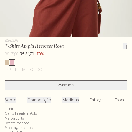
222402007
T-Shirt Ampla Recortes Rosa
R$ 41,70
-70%
R$ 139,00
PP
P
M
G
GG
Avise-me
Sobre
Composição
Medidas
Entrega
Trocas
T-shirt
Comprimento médio
Manga curta
Decote redondo
Modelagem ampla