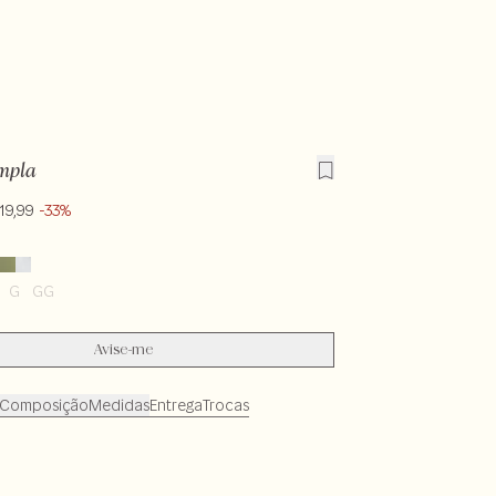
mpla
19,99
-33%
G
GG
Avise-me
Composição
Medidas
Entrega
Trocas