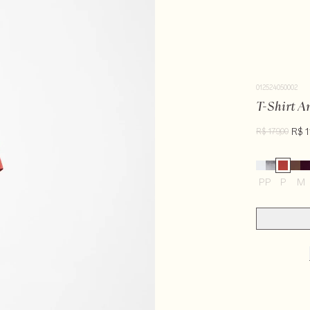
012524050002
T-Shirt A
R$ 1
R$ 179,00
PP
P
M
100% algodão