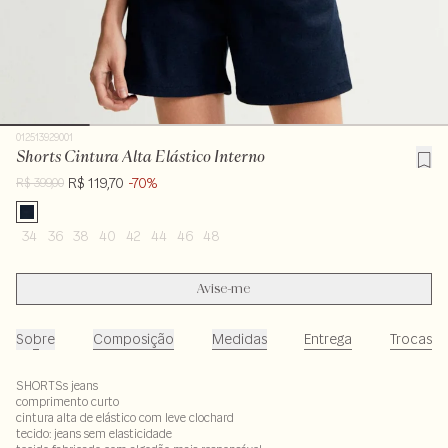
012513929001
Shorts Cintura Alta Elástico Interno
R$ 119,70
-70%
R$ 399,00
34
36
38
40
42
44
46
48
Avise-me
Sobre
Composição
Medidas
Entrega
Trocas
SHORTSs jeans
comprimento curto
cintura alta de elástico com leve clochard
tecido: jeans sem elasticidade