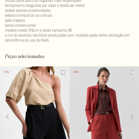
tecido fabricado com algodão mais responsável
fechamento braguilha por zíper e botão de metal
bolsos laterais arredondados
elástico embutido na cintura
pala traseira
barra convencional
modelo mede 1,76cm e veste tamanho 36
a cor do produto nas fotos produzidas com modelos pode sofrer alteração em
decorrência do uso do flash
100% algodão
LAV40-ALVX-SEC1-PAS1-LIMX
Peças selecionadas
-70%
-70%