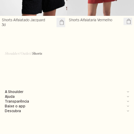
Shorts Alfaiatado Jacquard
Shorts Alfaiataria Vermelho
3d
Shoulder
/
Outlet
/
Shorts
A Shoulder
Ajuda
Transparência
Baixe o app
Descubra