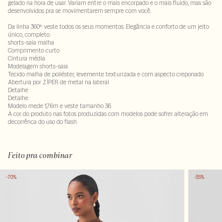
gelado na hora de usar. Variam entre o mais encorpado e o mais fluido, mas são
desenvolvidos pra se movimentarem sempre com você.
Da linha 360º: veste todos os seus momentos. Elegância e conforto de um jeito
único, completo.
shorts-saia malha
Comprimento curto
Cintura média
Modelagem shorts-saia
Tecido malha de poliéster, levemente texturizada e com aspecto creponado
Abertura por ZÍPER de metal na lateral
Detalhe
Detalhe
Modelo mede 1,76m e veste tamanho 36
A cor do produto nas fotos produzidas com modelos pode sofrer alteração em
decorrênca do uso do flash
Tecido 95% poliester - 5% elastano
Feito pra combinar
-70%
-35%