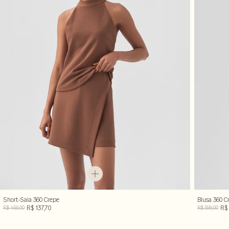
Short-Saia 360 Crepe
Blusa 360 C
R$ 137,70
R$ 
R$ 459,00
R$ 399,00