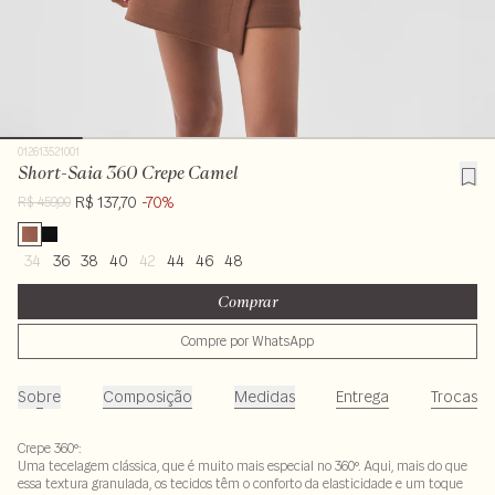
012613521001
Short-Saia 360 Crepe Camel
R$ 137,70
-70%
R$ 459,00
34
36
38
40
42
44
46
48
Comprar
Compre por WhatsApp
Sobre
Composição
Medidas
Entrega
Trocas
Crepe 360º:
Uma tecelagem clássica, que é muito mais especial no 360º. Aqui, mais do que
essa textura granulada, os tecidos têm o conforto da elasticidade e um toque