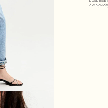
Modelo mede 1
A cor do produ
alteração em d
92% poliester :