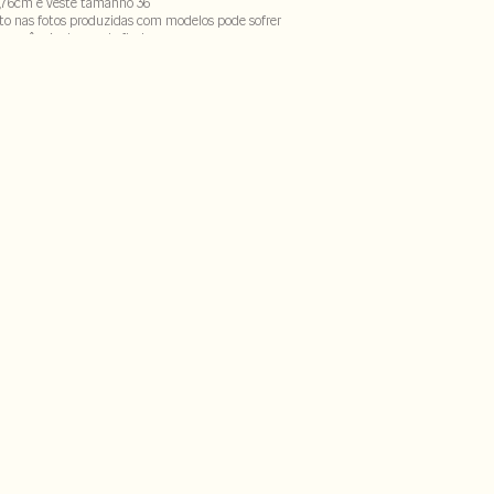
,76cm e veste tamanho 36
to nas fotos produzidas com modelos pode sofrer
ecorrência do uso do flash.
 8% elastano