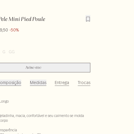
ele Mini Pied Poule
9,50
-50%
G
GG
Avise-me
omposição
Medidas
Entrega
Trocas
Longo
t
geladinha, macia, confortável e seu caimento se molda
corpo
ansparência