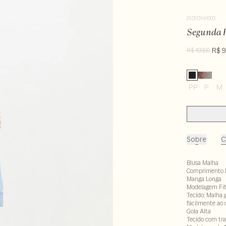
012513141003
Segunda P
R$ 9
R$ 199,00
PP
P
M
Sobre
C
Blusa Malha
Comprimento 
Manga Longa
Modelagem Fi
Tecido: Malha 
facilmente ao 
Gola Alta
Tecido com tr