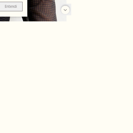
Entendi
-25%
-70%