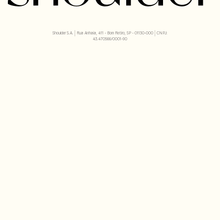
Shoulder S.A. | Rua Anhaia, 411 - Bom Retiro, SP - 01130-000 | CNPJ:
43.470566/0001-90