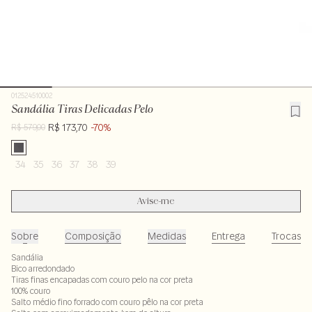
012524510002
Sandália Tiras Delicadas Pelo
R$ 173,70
-70%
R$ 579,00
34
35
36
37
38
39
Avise-me
Sobre
Composição
Medidas
Entrega
Trocas
Sandália
Bico arredondado
Tiras finas encapadas com couro pelo na cor preta
100% couro
Salto médio fino forrado com couro pêlo na cor preta