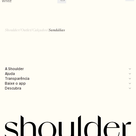
White
Shoulder
/
Outlet
/
Calçados
/
Sandálias
A Shoulder
Ajuda
Transparência
Baixe o app
Descubra