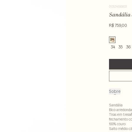
012524550003
Sandália 
R$ 759,00
34
35
36
Sobre
Sandália
Bico arredond
Tiras em tress
fechamento co
100% couro
Salto médio ci