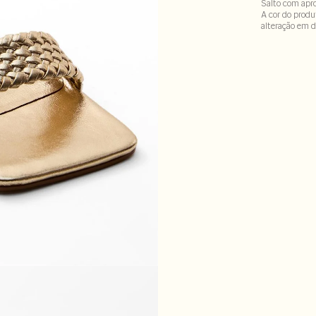
Salto com apr
A cor do produ
alteração em d
100% couro