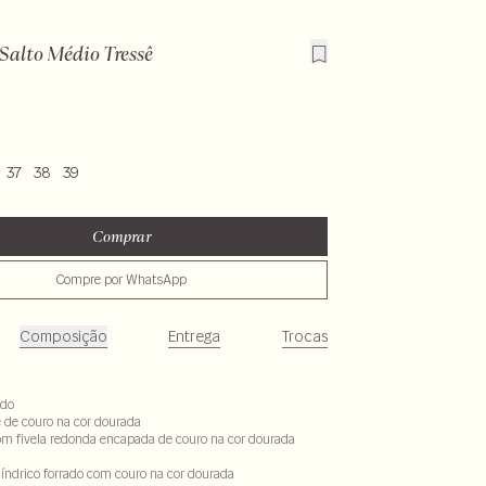
Salto Médio Tressê
37
38
39
Comprar
Compre por WhatsApp
Composição
Entrega
Trocas
ado
ê de couro na cor dourada
m fivela redonda encapada de couro na cor dourada
líndrico forrado com couro na cor dourada