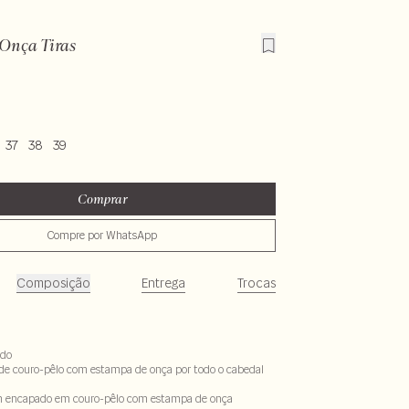
Onça Tiras
37
38
39
Comprar
Compre por WhatsApp
Composição
Entrega
Trocas
ado
s de couro-pêlo com estampa de onça por todo o cabedal
cm encapado em couro-pêlo com estampa de onça