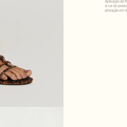
Aplicação de f
A cor do produ
alteração em d
Cabedal 100% c
Forro 100% cou