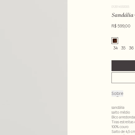
012614550005
Sandália 
R$ 599,00
34
35
36
Sobre
sandália
salto médio
Bico arredond
Tiras estreita
100% couro
Salto de 4,5 