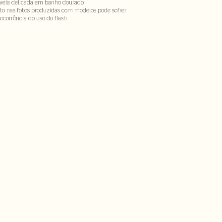
ivela delicada em banho dourado
to nas fotos produzidas com modelos pode sofrer
ecorrência do uso do flash
ouro (pelo). Palmilha 100% couro. Solado 100% laqueado.
ro