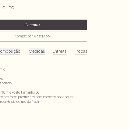
G
GG
Comprar
Compre por WhatsApp
omposição
Medidas
Entrega
Trocas
midi
is
canelado
,76cm e veste tamanho 36
to nas fotos produzidas com modelos pode sofrer
ecorrência do uso do flash
scose- 49% poliamida