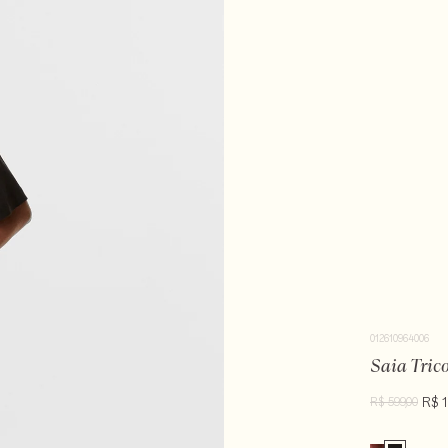
012610964006
Saia Tric
R$ 1
R$ 599,00