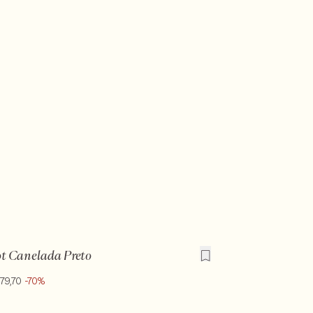
ot Canelada Preto
79,70
-70%