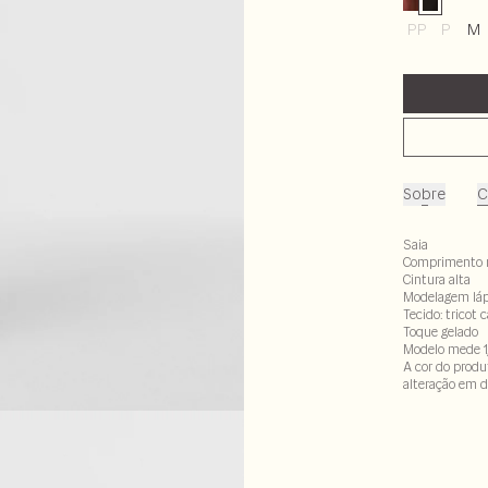
PP
P
M
Sobre
C
Saia
Comprimento 
Cintura alta
Modelagem láp
Tecido: tricot 
Toque gelado
Modelo mede 1
A cor do produ
alteração em d
Tecido: 51% vi