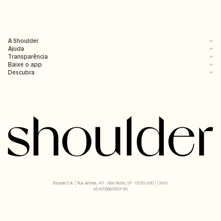
A Shoulder
Ajuda
Transparência
Baixe o app
Descubra
Shoulder S.A. | Rua Anhaia, 411 - Bom Retiro, SP - 01130-000 | CNPJ:
43.470566/0001-90