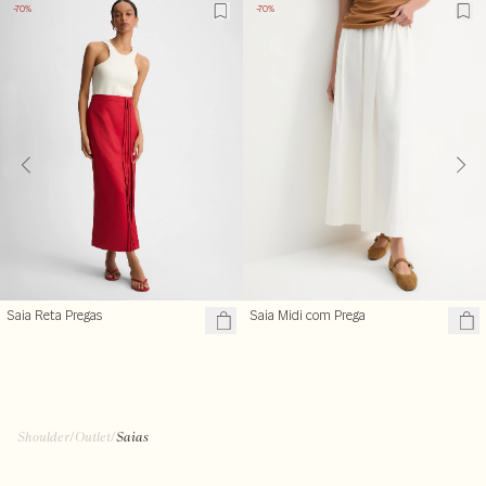
-70%
-70%
Saia Reta Pregas
Saia Midi com Prega
Shoulder
/
Outlet
/
Saias