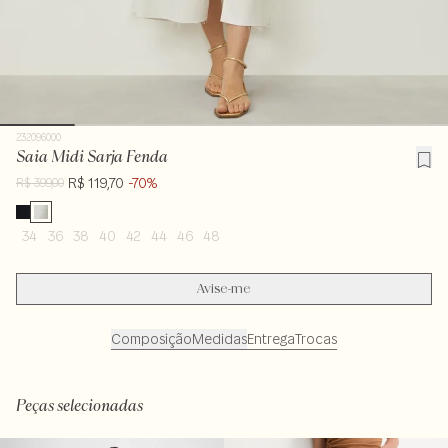
232096000
Saia Midi Sarja Fenda
R$ 119,70
-70%
R$ 399,00
34
36
38
40
42
44
46
48
Avise-me
Composição
Medidas
Entrega
Trocas
100% algodão
Peças selecionadas