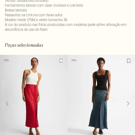
Tecido: Sarjado estruturado
Fechamento lateral com zíper invisível e colchete
Bolsos laterais
Passantes na cintura com faixa solta
Modelo mede 1,76M e veste tamanho 36
A cor do produto nas fotos produzidas com modelos pode sofrer alteração em
decorrência do uso do flash
92% viscose : 8% poliéster. Forro : 100% viscose
LAVM-ALVX-SECX-SECH1S-PAS1-LIMPS
Peças selecionadas
-70%
-70%