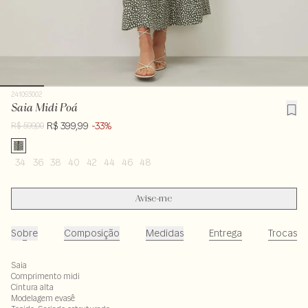
241093002
Saia Midi Poá
R$ 399,99
-33%
R$ 599,00
34
36
38
40
42
44
46
48
Avise-me
Sobre
Composição
Medidas
Entrega
Trocas
Saia
Comprimento midi
Cintura alta
Modelagem evasê