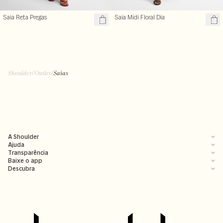
Saia Reta Pregas
Saia Midi Floral Dia
Shoulder
/
Outlet
/
Saias
A Shoulder
Ajuda
Transparência
Baixe o app
Descubra