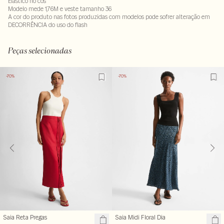
Elástico no cós
Modelo mede 1,76M e veste tamanho 36
A cor do produto nas fotos produzidas com modelos pode sofrer alteração em
DECORRÊNCIA do uso do flash
Tecido: 100% poliester
LAV30S-ALVX-SECX-SECV1-PAS1-LIMX
Peças selecionadas
-70%
-70%
Saia Reta Pregas
Saia Midi Floral Dia