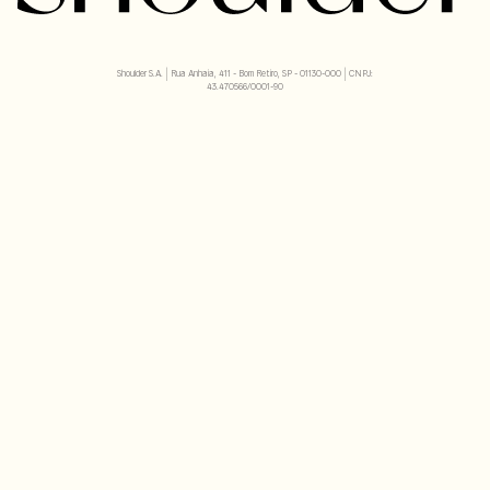
Shoulder S.A. | Rua Anhaia, 411 - Bom Retiro, SP - 01130-000 | CNPJ:
43.470566/0001-90