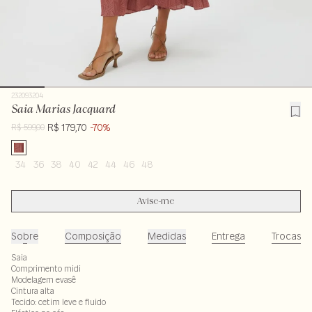
232093204
Saia Marias Jacquard
R$ 179,70
-70%
R$ 599,00
34
36
38
40
42
44
46
48
Avise-me
Sobre
Composição
Medidas
Entrega
Trocas
Saia
Comprimento midi
Modelagem evasê
Cintura alta
Tecido: cetim leve e fluido