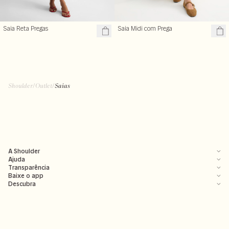
Saia Reta Pregas
Saia Midi com Prega
Shoulder
/
Outlet
/
Saias
A Shoulder
Ajuda
Transparência
Baixe o app
Descubra