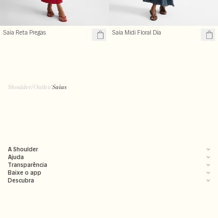
Saia Reta Pregas
Saia Midi Floral Dia
R$ 197,70
R$ 167,70
R$ 659,00
R$ 559,00
Shoulder
/
Outlet
/
Saias
A Shoulder
Ajuda
Transparência
Baixe o app
Descubra