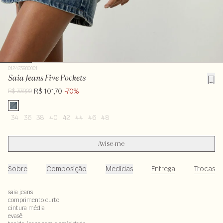
012423980001
Saia Jeans Five Pockets
R$ 101,70
-70%
R$ 339,00
34
36
38
40
42
44
46
48
Avise-me
Sobre
Composição
Medidas
Entrega
Trocas
saia jeans
comprimento curto
cintura média
evasê