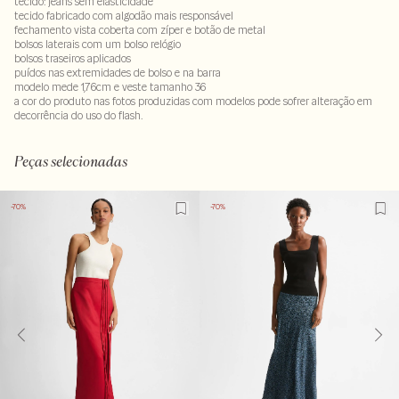
tecido: jeans sem elasticidade
tecido fabricado com algodão mais responsável
fechamento vista coberta com zíper e botão de metal
bolsos laterais com um bolso relógio
bolsos traseiros aplicados
puídos nas extremidades de bolso e na barra
modelo mede 1,76cm e veste tamanho 36
a cor do produto nas fotos produzidas com modelos pode sofrer alteração em
decorrência do uso do flash.
100% algodão
LAV40-ALVX-SEC1-PAS2-LIMX-LIMWS
Peças selecionadas
-70%
-70%