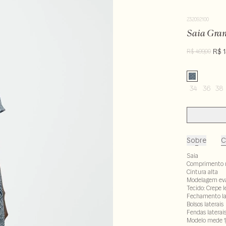
232092100
Saia Gra
R$ 1
R$ 499,00
34
36
38
Sobre
C
Saia
Comprimento 
Cintura alta
Modelagem ev
Tecido: Crepe l
Fechamento lat
Bolsos laterais
Fendas laterai
Modelo mede 1