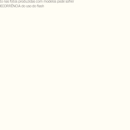
to nas fotos produzidas com modelos pode sofrer
DECORRÊNCIA do uso do flash
Forro : 100% viscose
CX-SECH1-PAS1-LIMP