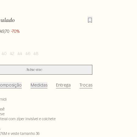
nulado
49,70
-70%
40
42
44
46
48
Avise-me
omposição
Medidas
Entrega
Trocas
midi
asê
eve
eral com zíper invisível e colchete
s
,76M e veste tamanho 36