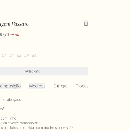
agem Passaro
97,70
-70%
40
42
44
46
48
Avise-me
omposição
Medidas
Entrega
Trocas
idi alongado
asê
 com linho
,76m e veste tamanho 36
to nas fotos produzidas com modelos pode sofrer