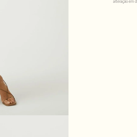
alteração em d
50% viscose : 3
LAV30-ALVX-S