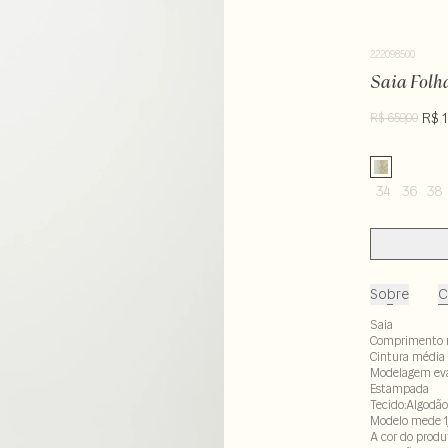
222098500
Saia Folh
R$ 1
R$ 659,00
34
36
38
Sobre
C
Saia
Comprimento m
Cintura média
Modelagem ev
Estampada
Tecido:Algodão
Modelo mede 1
A cor do produ