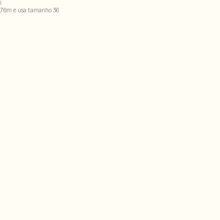
s
,76m e usa tamanho 36
% viscose . Forro : 100% viscose
SECX-SECV1-PAS2-LIMP