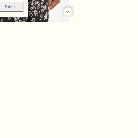
Entendi
-70%
-70%