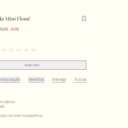
da Mini Floral
99,99
-80%
40
42
44
46
48
Avise-me
omposição
Medidas
Entrega
Trocas
om elástico
asê
fluido com leve transparência