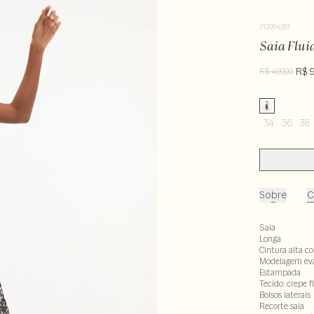
212094201
Saia Flui
R$ 
R$ 499,00
34
36
38
Sobre
C
Saia
Longa
Cintura alta c
Modelagem ev
Estampada
Tecido: crepe 
Bolsos laterais
Recorte saia