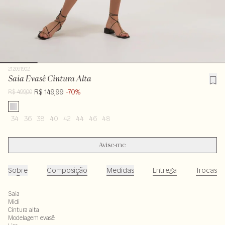
212091902
Saia Evasê Cintura Alta
R$ 149,99
-70%
R$ 499,00
34
36
38
40
42
44
46
48
Avise-me
Sobre
Composição
Medidas
Entrega
Trocas
Saia
Midi
Cintura alta
Modelagem evasê