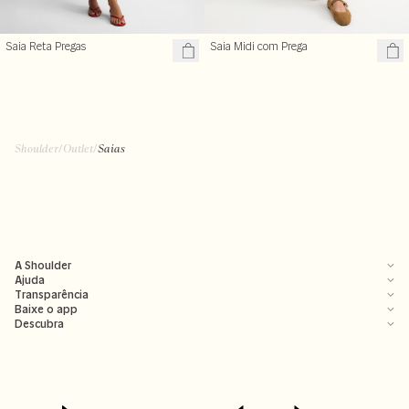
Saia Reta Pregas
Saia Midi com Prega
Shoulder
/
Outlet
/
Saias
A Shoulder
Ajuda
Transparência
Baixe o app
Descubra