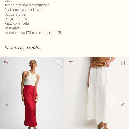
Lisa
Tecido: alfaiataria texturizado
Fechamento zíper lateral
Bolsos laterais
Pregas frontais
Faixa com fivela
Passantes
Modelo mede 1,76m e usa tamanho 36
Composição: 100% poliester. Forro saia : 100% poliester. Forro bolso: 100% poliester
LAVM-ALVX-SECX- SECV1-PAS1-LIMP
Peças selecionadas
-70%
-70%