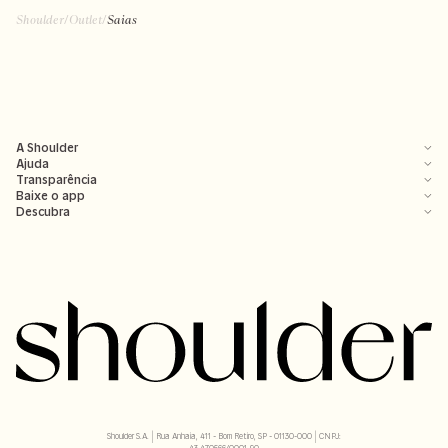
Shoulder
/
Outlet
/
Saias
A Shoulder
Ajuda
Transparência
Baixe o app
Descubra
Shoulder S.A. | Rua Anhaia, 411 - Bom Retiro, SP - 01130-000 | CNPJ:
43.470566/0001-90