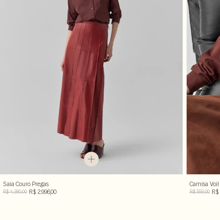
Saia Couro Pregas
Camisa Voil
R$ 2.996,00
R$ 
R$ 4.280,00
R$ 359,00