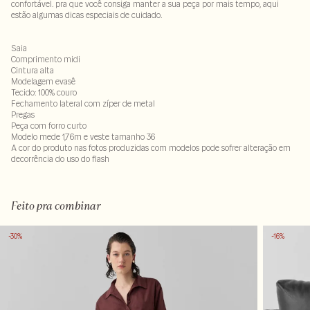
confortável. pra que você consiga manter a sua peça por mais tempo, aqui
estão algumas dicas especiais de cuidado.
Saia
Comprimento midi
Cintura alta
Modelagem evasê
Tecido: 100% couro
Fechamento lateral com zíper de metal
Pregas
Peça com forro curto
Modelo mede 1,76m e veste tamanho 36
A cor do produto nas fotos produzidas com modelos pode sofrer alteração em
decorrência do uso do flash
100% couro
Feito pra combinar
-30%
-16%