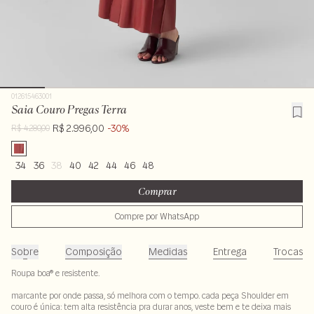
012615463001
Saia Couro Pregas Terra
R$ 2.996,00
-30%
R$ 4.280,00
34
36
38
40
42
44
46
48
Comprar
Compre por WhatsApp
Sobre
Composição
Medidas
Entrega
Trocas
Roupa boa® e resistente.
marcante por onde passa, só melhora com o tempo. cada peça Shoulder em
couro é única: tem alta resistência pra durar anos, veste bem e te deixa mais