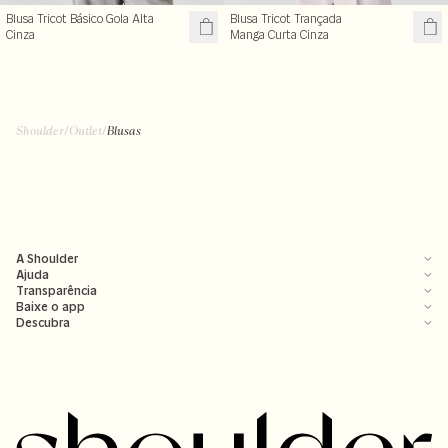
Blusa Tricot Básico Gola Alta
Blusa Tricot Trançada
Cinza
Manga Curta Cinza
R$ 119,50
R$ 99,50
R$ 239,00
R$ 199,00
+ cores
Shoulder
/
Outlet
/
Blusas
A Shoulder
Ajuda
Transparência
Baixe o app
Descubra