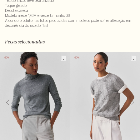
Tecido: tricot leve texturizado
Toque gelado
Decote careca
Modelo mede 1,76M e veste tamanho 36
A cor do produto nas fotos produzidas com modelos pode sofrer alteração em
decorrência do uso do flash
65% viscose : 35% poliamida
LAVM-ALVX-SECX-SECH1-PAS1-LIMX
Peças selecionadas
-50%
-50%