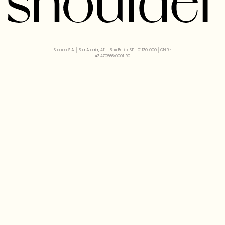
Shoulder S.A. | Rua Anhaia, 411 - Bom Retiro, SP - 01130-000 | CNPJ:
43.470566/0001-90