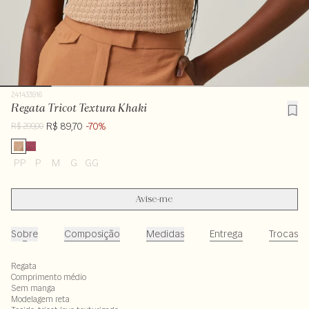
241433916
Regata Tricot Textura Khaki
R$ 89,70
-70%
R$ 299,00
PP
P
M
G
GG
Avise-me
Sobre
Composição
Medidas
Entrega
Trocas
Regata
Comprimento médio
Sem manga
Modelagem reta