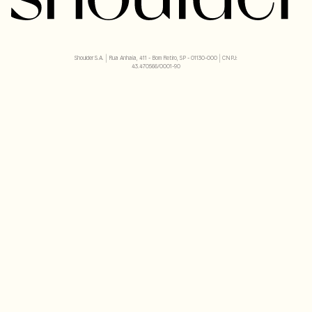
Shoulder S.A. | Rua Anhaia, 411 - Bom Retiro, SP - 01130-000 | CNPJ:
43.470566/0001-90