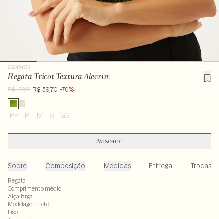
222434901
Regata Tricot Textura Alecrim
R$ 59,70
-70%
R$ 199,00
PP
P
M
G
GG
Avise-me
Sobre
Composição
Medidas
Entrega
Trocas
Regata
Comprimento médio
Alça larga
Modelagem reto
Liso