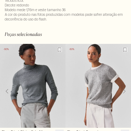
Tecido:tricot
Decote redondo
Modelo mede 1,76m e veste tamanho 36
A cor do produto nas fotos produzidas com modelos pode sofrer alteração em
decorrência do uso do flash.
65% acrilico : 35% poliamida
LAVM-ALVX-SECX-SECH1-PASX-LIMP
Peças selecionadas
-50%
-50%