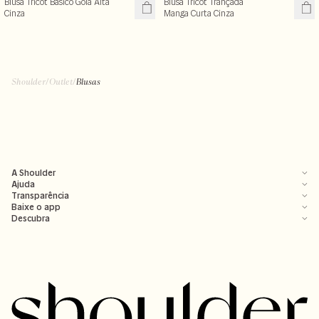
Blusa Tricot Básico Gola Alta
Blusa Tricot Trançada
Cinza
Manga Curta Cinza
Shoulder
/
Outlet
/
Blusas
A Shoulder
Ajuda
Transparência
Baixe o app
Descubra