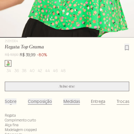
212013304
Regata Top Grama
R$ 39,99
-80%
R$ 199,00
34
36
38
40
42
44
46
48
Avise-me
Sobre
Composição
Medidas
Entrega
Trocas
Regata
Comprimento curto
Alça fina
Modelagem cropped