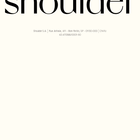
Shoulder S.A. | Rua Anhaia, 411 - Bom Retiro, SP - 01130-000 | CNPJ:
43.470566/0001-90