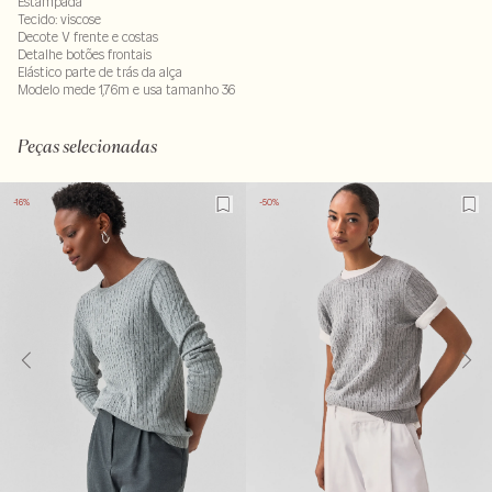
Estampada
Tecido: viscose
Decote V frente e costas
Detalhe botões frontais
Elástico parte de trás da alça
Modelo mede 1,76m e usa tamanho 36
Tecido: 100%viscose . Forro: 100%viscose
LAVM-ALVX-SECX-SECVARAL-PAS2-LIMP
Peças selecionadas
-16%
-50%