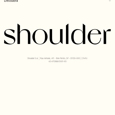
Descubra
Shoulder S.A. | Rua Anhaia, 411 - Bom Retiro, SP - 01130-000 | CNPJ:
43.470566/0001-90