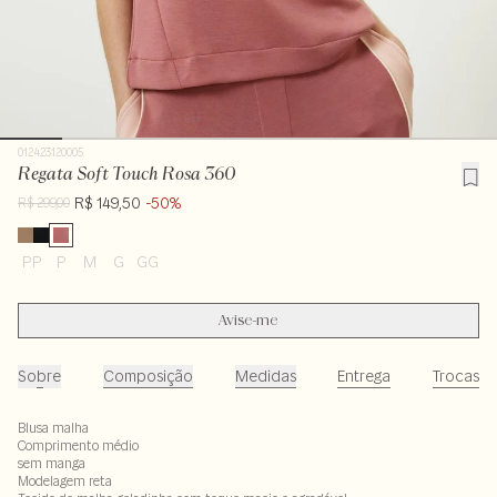
012423120005
Regata Soft Touch Rosa 360
R$ 149,50
-50%
R$ 299,00
PP
P
M
G
GG
Avise-me
Sobre
Composição
Medidas
Entrega
Trocas
Blusa malha
Comprimento médio
sem manga
Modelagem reta