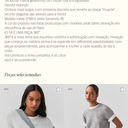
Tecido de malha geladinha com toque macio e agradável
Decote redondo
Ombros mais largos, com ombreira discreta que remete ao shape "muscle"
recorte diagonal das laterais para a frente
Modelo mede 1,76M e veste tamanho 36
A cor do produto nas fotos produzidas com modelos pode sofrer alteração em
decorrênca do uso do flash
ESTA É UMA PEÇA 360°
360º é a nova linha que equilibra conforto e sofisticação com inovação. Inovação
que começa na matéria-prima e se expande em diferentes possibilidades, com
peças surpreendentes, para acompanhar a mulher a cada ocasião, do dia à
noite.
Pra conhecer a linha completa, é só clicar
aqui
e se surpreender.
Tecido: 55% modal - 39% poliéster - 6% elastano
Peças selecionadas
-50%
-50%