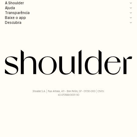
A Shoulder
Ajuda
Transparência
Baixe o app
Descubra
Shoulder S.A. | Rua Anhaia, 411 - Bom Retiro, SP - 01130-000 | CNPJ:
43.470566/0001-90