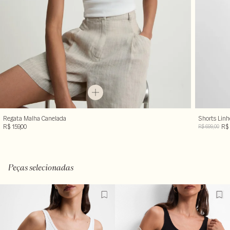
Regata Malha Canelada
Shorts Linh
R$ 159,00
R$ 
R$ 699,00
Peças selecionadas