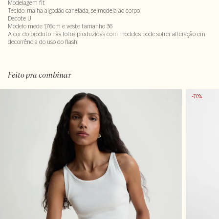
Modelagem fit
Tecido: malha algodão canelada, se modela ao corpo
Decote U
Modelo mede 1,76cm e veste tamanho 36
A cor do produto nas fotos produzidas com modelos pode sofrer alteração em
decorrência do uso do flash.
Tecido: 95% algodão- 5% elastano
Feito pra combinar
-70%