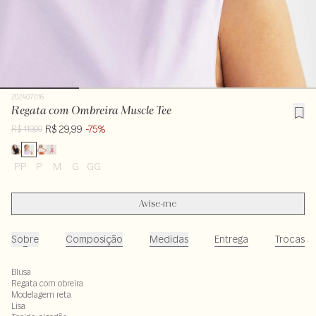
202407016
Regata com Ombreira Muscle Tee
R$ 29,99
-75%
R$ 119,00
PP
P
M
G
GG
Avise-me
Sobre
Composição
Medidas
Entrega
Trocas
Blusa
Regata com obreira
Modelagem reta
Lisa