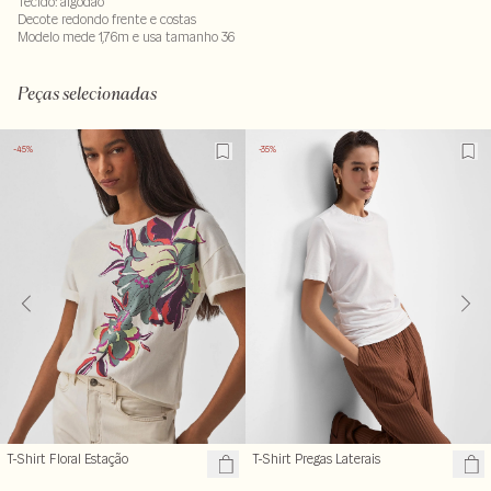
Tecido: algodão
Decote redondo frente e costas
Modelo mede 1,76m e usa tamanho 36
100% algodao
LAVM-ALVX-SECX-SECV1S-PAS1-LIMX
Peças selecionadas
-45%
-35%
T-Shirt Floral Estação
T-Shirt Pregas Laterais