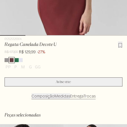
012525320004
Regata Canelada Decote U
R$ 129,99
-27%
R$ 179,00
PP
P
M
G
GG
Avise-me
Composição
Medidas
Entrega
Trocas
100% algodão
Peças selecionadas