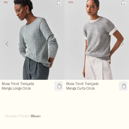
-16%
-50%
Blusa Tricot Trançada
Blusa Tricot Trançada
Manga Longa Cinza
Manga Curta Cinza
R$ 199,99
R$ 99,50
R$ 239,00
R$ 199,00
+ cores
Shoulder
/
Outlet
/
Blusas