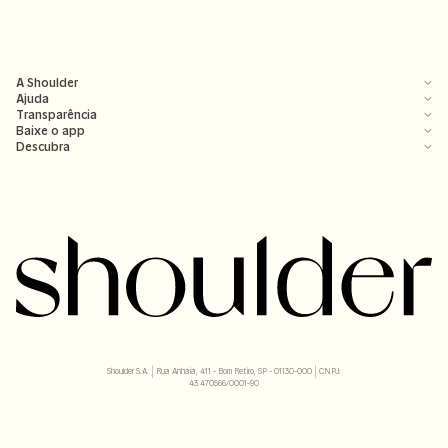
A Shoulder
Ajuda
Transparência
Baixe o app
Descubra
Shoulder S.A. | Rua Anhaia, 411 - Bom Retiro, SP - 01130-000 | CNPJ:
43.470566/0001-90