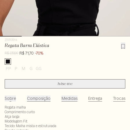
231313914
Regata Barra Elástica
R$ 71,70
-70%
R$ 239,00
PP
P
M
G
GG
Avise-me
Sobre
Composição
Medidas
Entrega
Trocas
Regata malha
Comprimento curto
Alça larga
Modelagem Fit
Tecido: Malha mista e estruturada