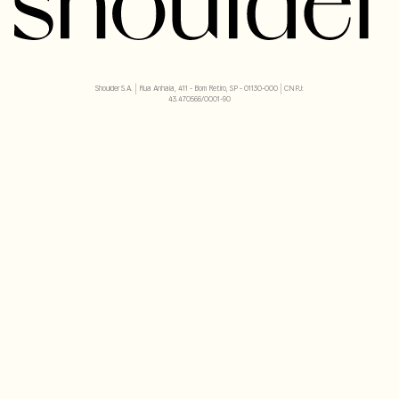
Shoulder S.A. | Rua Anhaia, 411 - Bom Retiro, SP - 01130-000 | CNPJ:
43.470566/0001-90