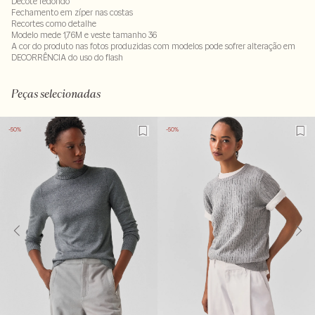
Decote redondo
Fechamento em zíper nas costas
Recortes como detalhe
Modelo mede 1,76M e veste tamanho 36
A cor do produto nas fotos produzidas com modelos pode sofrer alteração em
DECORRÊNCIA do uso do flash
55% viscose : 40% poliamida - 5% elastano
Peças selecionadas
-50%
-50%