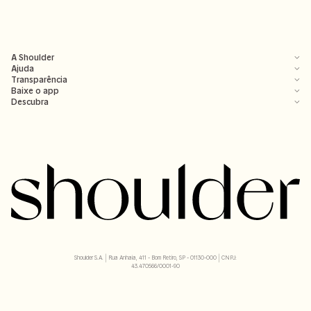
A Shoulder
Ajuda
Transparência
Baixe o app
Descubra
Shoulder S.A. | Rua Anhaia, 411 - Bom Retiro, SP - 01130-000 | CNPJ:
43.470566/0001-90