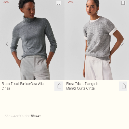
-50%
-50%
Blusa Tricot Básico Gola Alta
Blusa Tricot Trançada
Cinza
Manga Curta Cinza
R$ 119,50
R$ 99,50
R$ 239,00
R$ 199,00
+ cores
Shoulder
/
Outlet
/
Blusas