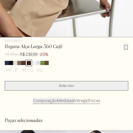
012515300003
Regata Alça Larga 360 Café
R$ 239,99
-20%
R$ 299,00
PP
P
M
G
GG
Avise-me
Composição
Medidas
Entrega
Trocas
97% algodão3% elastano
Peças selecionadas