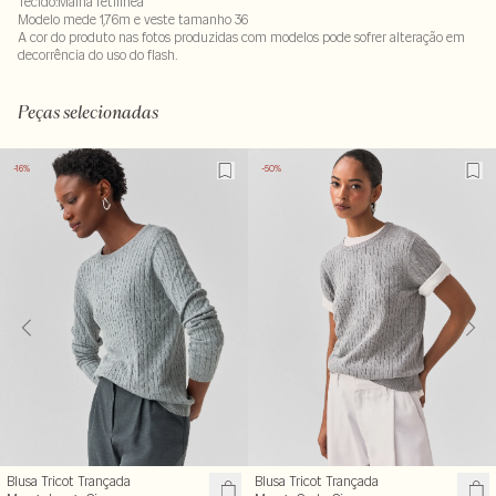
Tecido:Malha retilínea
Modelo mede 1,76m e veste tamanho 36
A cor do produto nas fotos produzidas com modelos pode sofrer alteração em
decorrência do uso do flash.
68% viscose : 23% algodão - 8% linho - 1% elastano
Peças selecionadas
-16%
-50%
Blusa Tricot Trançada
Blusa Tricot Trançada