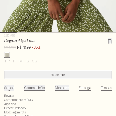
222015912
Regata Alça Fina
R$ 79,99
-60%
R$ 199,00
PP
P
M
G
GG
Avise-me
Sobre
Composição
Medidas
Entrega
Trocas
Regata
Comprimento MÉDIO
Alça fina
Decote redondo
Modelagem reta