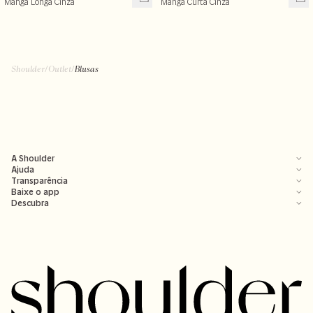
Manga Longa Cinza
Manga Curta Cinza
Shoulder
/
Outlet
/
Blusas
A Shoulder
Ajuda
Transparência
Baixe o app
Descubra