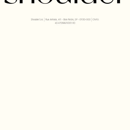
Shoulder S.A. | Rua Anhaia, 411 - Bom Retiro, SP - 01130-000 | CNPJ:
43.470566/0001-90