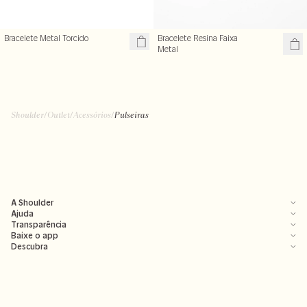
Bracelete Metal Torcido
Bracelete Resina Faixa
Metal
Shoulder
/
Outlet
/
Acessórios
/
Pulseiras
A Shoulder
Ajuda
Transparência
Baixe o app
Descubra