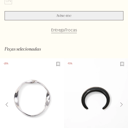
UN
Avise-me
Entrega
Trocas
LAVX-ALVX-SECX-SECV1-PASX-LIMX
Peças selecionadas
-25%
-70%