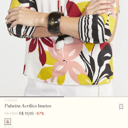
172261020
Pulseira Acrílico Insetos
R$ 19,99
-87%
R$ 159,00