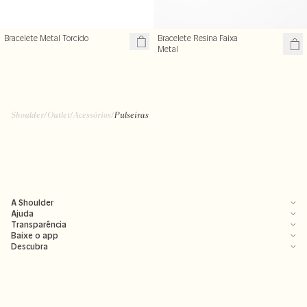
Bracelete Metal Torcido
Bracelete Resina Faixa
Metal
Shoulder
/
Outlet
/
Acessórios
/
Pulseiras
A Shoulder
Ajuda
Transparência
Baixe o app
Descubra