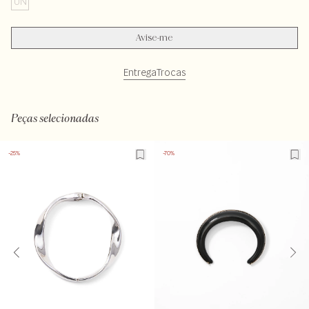
UN
Avise-me
Entrega
Trocas
Peças selecionadas
-25%
-70%