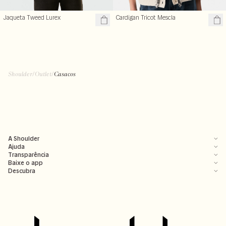
Jaqueta Tweed Lurex
Cardigan Tricot Mescla
Shoulder
/
Outlet
/
Casacos
A Shoulder
Ajuda
Transparência
Baixe o app
Descubra