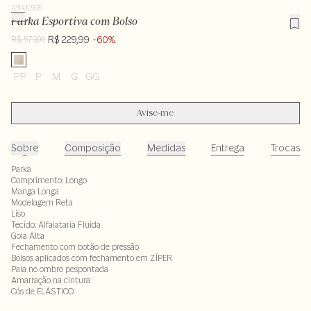
221412905
Parka Esportiva com Bolso
R$ 229,99
-60%
R$ 579,00
PP
P
M
G
GG
Avise-me
Sobre
Composição
Medidas
Entrega
Trocas
Parka
Comprimento: Longo
Manga Longa
Modelagem Reta
Liso
Tecido: Alfaiataria Fluida
Gola Alta
Fechamento com botão de pressão
Bolsos aplicados com fechamento em ZÍPER
Pala no ombro pespontada
Amarração na cintura
Cós de ELÁSTICO
100% poliester
LAV30S-ALVX-SECX-SECV1-PAS1-LIMP