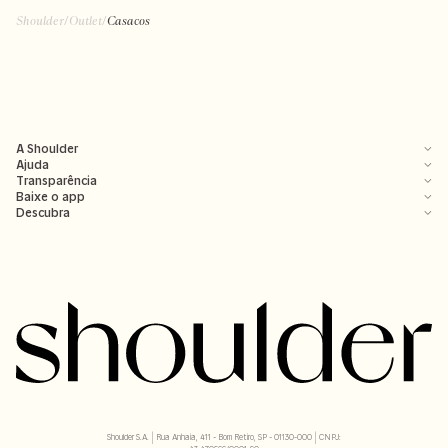
Shoulder
/
Outlet
/
Casacos
A Shoulder
Ajuda
Transparência
Baixe o app
Descubra
Shoulder S.A. | Rua Anhaia, 411 - Bom Retiro, SP - 01130-000 | CNPJ: