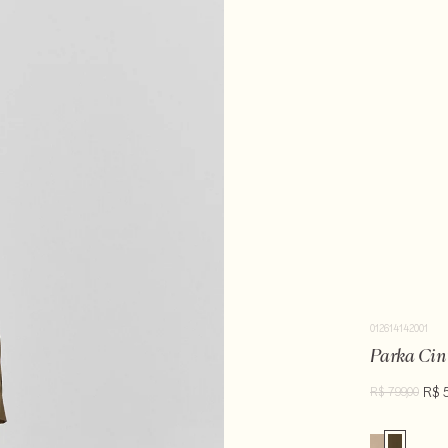
012614142001
Parka Cin
R$ 
R$ 799,00