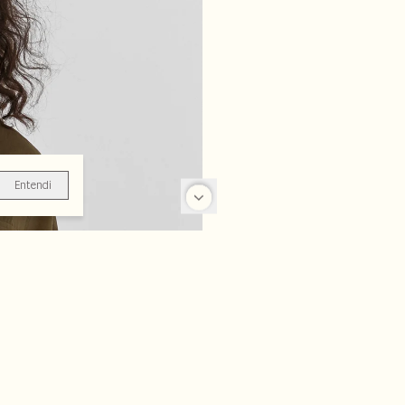
Entendi
-16%
-33%