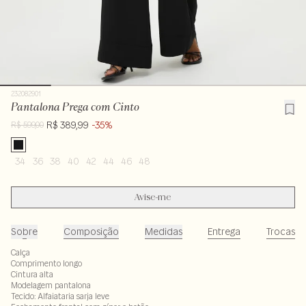
232082901
Pantalona Prega com Cinto
R$ 389,99
-35%
R$ 599,00
34
36
38
40
42
44
46
48
Avise-me
Sobre
Composição
Medidas
Entrega
Trocas
Calça
Comprimento longo
Cintura alta
Modelagem pantalona
Tecido: Alfaiataria sarja leve