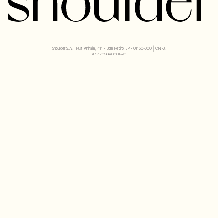
Shoulder S.A. | Rua Anhaia, 411 - Bom Retiro, SP - 01130-000 | CNPJ:
43.470566/0001-90