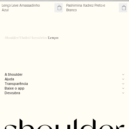
Lenço Leve Amassadinho
Pashimina Xadrez Preto e
Azul
Branco
Shoulder
/
Outlet
/
Acessórios
/
Lenços
A Shoulder
Ajuda
Transparência
Baixe o app
Descubra