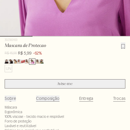
302300100
Mascara de Protecao
R$ 5,99
-62%
R$ 15,90
UN
Avise-me
Sobre
Composição
Entrega
Trocas
Máscara
Ergonômica
100% viscose - tecido macio e respirável
Forro de proteção
Lavável e reutilizável