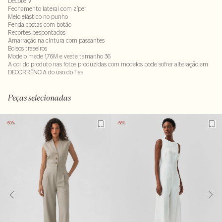
Decote V
Fechamento lateral com zíper
Meio elástico no punho
Fenda costas com botão
Recortes pespontados
Amarração na cintura com passantes
Bolsos traseiros
Modelo mede 1,76M e veste tamanho 36
A cor do produto nas fotos produzidas com modelos pode sofrer alteração em
DECORRÊNCIA do uso do flas
100% poliéster. Forro : 100% poliéster
LAV30S-ALVX-SECX-SECV1-PAS1-LIMP
Peças selecionadas
-50%
-56%