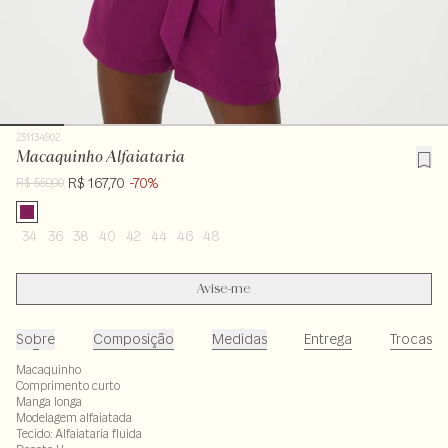
231134902
Macaquinho Alfaiataria
R$ 167,70
-70%
R$ 559,00
34
36
38
40
42
44
46
48
Avise-me
Sobre
Composição
Medidas
Entrega
Trocas
Macaquinho
Comprimento curto
Manga longa
Modelagem alfaiatada
Tecido: Alfaiataria fluida