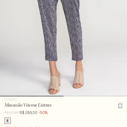
172132103
Macacão Viscose Listras
R$ 289,50
-50%
R$ 579,00