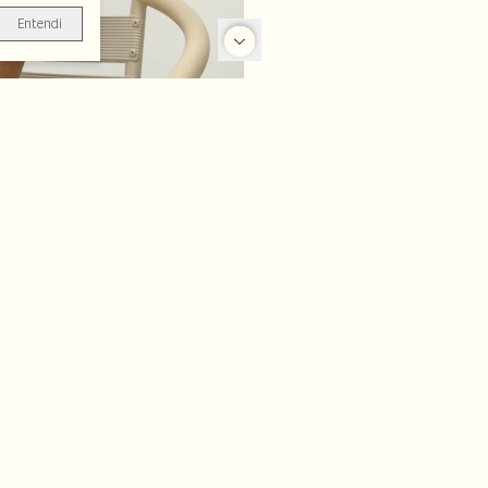
Entendi
-70%
-30%