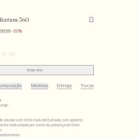
Textura 360
299,99
-50%
G
GG
Avise-me
omposição
Medidas
Entrega
Trocas
a
longo
de viscose com linho mais estrtutrada, com aspecto
mente texturizada por conta da presença do linho
o
lorestamento