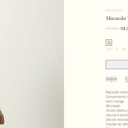
012425270001
Macacão 
R$ 
R$ 599,00
PP
P
M
Sobre
C
Macacão malh
Comprimento 
Sem manga
Afunilado
Tecido: Malha 
natural e leve
Decote redond
Viscose de ref