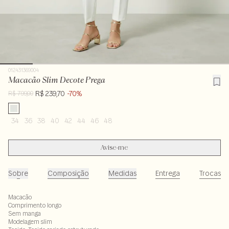
012431369004
Macacão Slim Decote Prega
R$ 239,70
-70%
R$ 799,00
34
36
38
40
42
44
46
48
Avise-me
Sobre
Composição
Medidas
Entrega
Trocas
Macacão
Comprimento longo
Sem manga
Modelagem slim