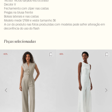
Tecido: Tecido sarjado estruturado
Decote V
Fechamento com zíper nas costas
Pregas na blusa frente
Bolsos laterais e nas costas
Modelo mede 1,76M e veste tamanho 36
A cor do produto nas fotos produzidas com modelos pode sofrer alteração em
decorrência do uso do flash
92% viscose : 8% poliéster. Forro: 100% viscose
LAVM-ALVX-SECX-SECH1S-PAS1-LIMPS
Peças selecionadas
-50%
-56%