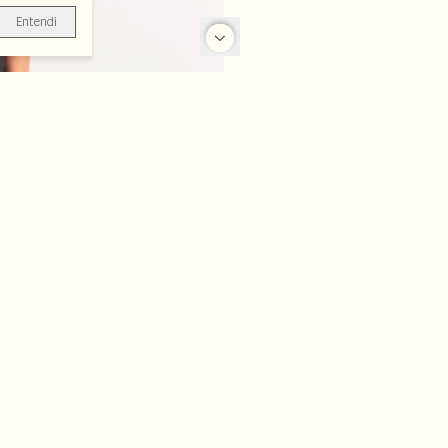
Entendi
-70%
-30%