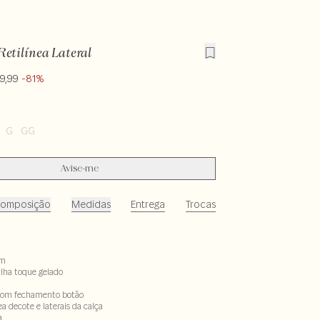
etilínea Lateral
9,99
-81%
G
GG
Avise-me
omposição
Medidas
Entrega
Trocas
im
alha toque gelado
com fechamento botão
ea decote e laterais da calça
a