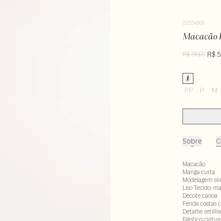
212134906
Macacão R
R$ 5
R$ 319,00
PP
P
M
Sobre
C
Macacão
Manga curta
Modelagem sl
Liso Tecido: m
Decote canoa
Fenda costas 
Detalhe retilín
Elástico cintur