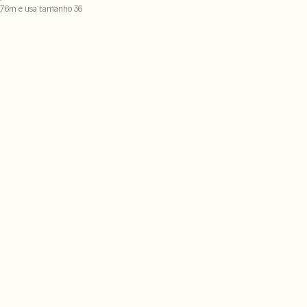
,76m e usa tamanho 36
07% elastano
ECX-SECV1S-PASX-LIMWS