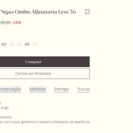
regas Ombro Alfaiataria Leve 36
499,99
-28%
40
42
44
46
48
Comprar
Compre por WhatsApp
omposição
Medidas
Entrega
Trocas
a
Longo
ntalona
a com toque geladinho e aspecto alfaiatado, de aparência