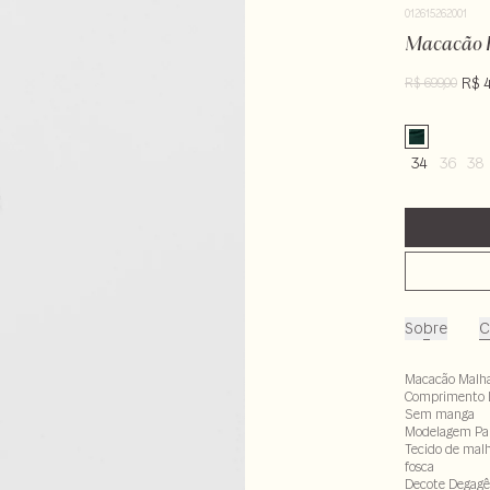
012615262001
Macacão P
R$ 
R$ 699,00
34
36
38
Sobre
C
Macacão Malh
Comprimento 
Sem manga
Modelagem Pa
Tecido de malh
fosca
Decote Degagê