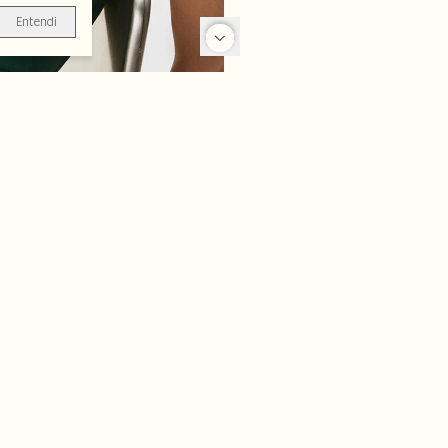
Entendi
-70%
-70%